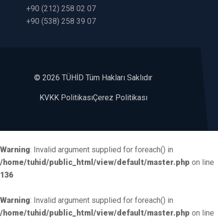
+90 (212) 258 02 07
+90 (538) 258 39 07
©
2026 TÜHİD Tüm Hakları Saklıdır
KVKK Politikası
Çerez Politikası
Warning
: Invalid argument supplied for foreach() in
/home/tuhid/public_html/view/default/master.php
on line
136
Warning
: Invalid argument supplied for foreach() in
/home/tuhid/public_html/view/default/master.php
on line