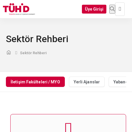
Üye Girişi
Sektör Rehberi
Sektör Rehberi
İletişim Fakülteleri / MYO
Yerli Ajanslar
Yabancı A