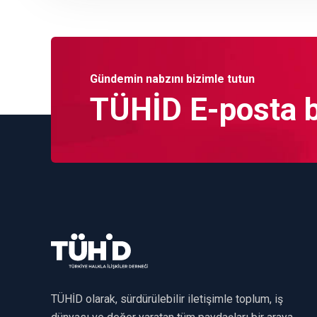
Gündemin nabzını bizimle tutun
TÜHİD E-posta bü
TÜHİD olarak, sürdürülebilir iletişimle toplum, iş