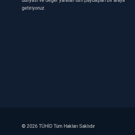
dünyası ve değer yaratan tüm paydaşları bir araya
getiriyoruz.
©
2026 TÜHİD Tüm Hakları Saklıdır