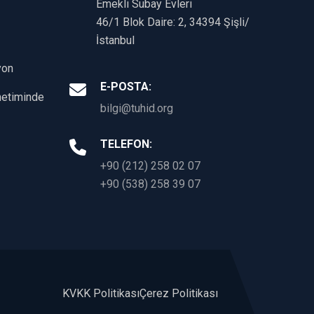
Emekli Subay Evleri
46/1 Blok Daire: 2, 34394 Şişli/
İstanbul
yon
E-POSTA:
önetiminde
bilgi@tuhid.org
TELEFON:
+90 (212) 258 02 07
+90 (538) 258 39 07
KVKK Politikası
Çerez Politikası