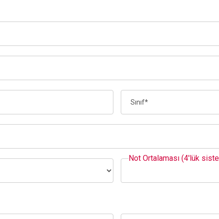
Not Ortalaması (4'lük sist
i