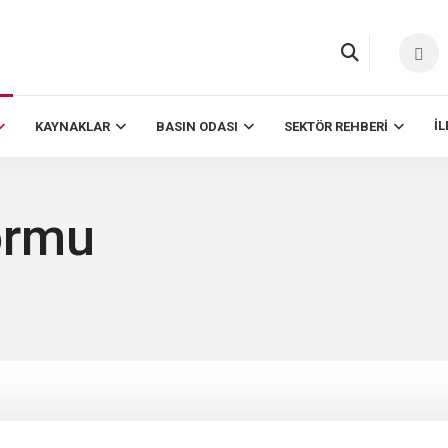
İL
KAYNAKLAR
BASIN ODASI
SEKTÖR REHBERI
ormu