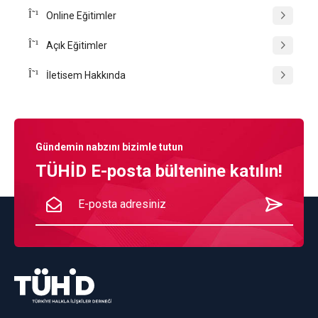
Online Eğitimler
Açık Eğitimler
İletisem Hakkında
Gündemin nabzını bizimle tutun
TÜHİD E-posta bültenine katılın!