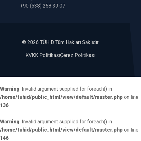
+90 (538) 258 39 07
©
2026 TÜHİD Tüm Hakları Saklıdır
KVKK Politikası
Çerez Politikası
Warning
: Invalid argument supplied for foreach() in
/home/tuhid/public_html/view/default/master.php
on line
136
Warning
: Invalid argument supplied for foreach() in
/home/tuhid/public_html/view/default/master.php
on line
146