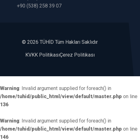
+90 (538) 258 39 07
©
2026 TÜHİD Tüm Hakları Saklıdır
KVKK Politikası
Çerez Politikası
Warning
: Invalid argument supplied for foreach() in
/home/tuhid/public_html/view/default/master.php
on line
136
Warning
: Invalid argument supplied for foreach() in
/home/tuhid/public_html/view/default/master.php
on line
146