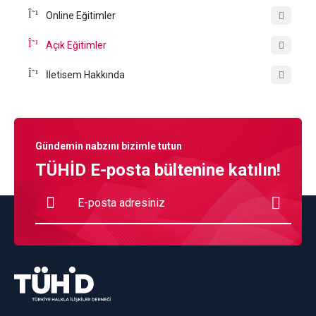
Online Eğitimler
Açık Eğitimler
İletisem Hakkında
Gündemin nabzını bizimle tutun
TÜHİD E-posta bültenine katılın!