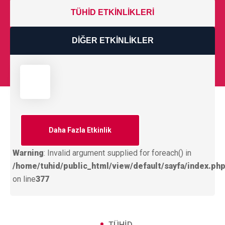
TÜHİD ETKINLIKLERI
DIĞER ETKINLIKLER
Daha Fazla Etkinlik
Warning
: Invalid argument supplied for foreach() in
/home/tuhid/public_html/view/default/sayfa/index.ph
on line
377
TÜHİD