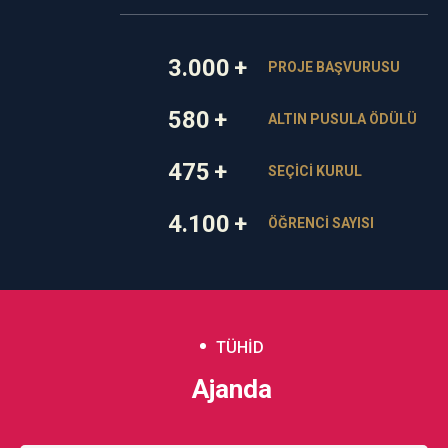
3.000
+
PROJE
BAŞVURUSU
580
+
ALTIN PUSULA
ÖDÜLÜ
475
+
SEÇICI
KURUL
4.100
+
ÖĞRENCI
SAYISI
TÜHİD
Ajanda