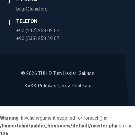
bilgi@tuhid.org
TELEFON:
+90 (212) 258 02 07
+90 (538) 258 39 07
©
2026 TÜHİD Tüm Hakları Saklıdır
KVKK Politikası
Çerez Politikası
Warning
: Invalid argument supplied for foreach() in
/home/tuhid/public_html/view/default/master.php
on line
136