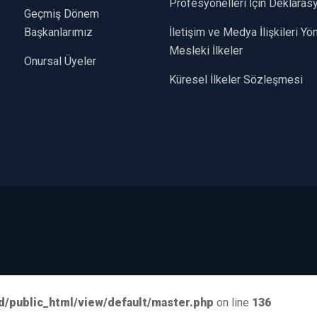
Profesyonelleri İçin Deklaras
Geçmiş Dönem
Başkanlarımız
İletişim ve Medya İlişkileri Y
Mesleki İlkeler
Onursal Üyeler
Küresel İlkeler Sözleşmesi
d/public_html/view/default/master.php
on line
136