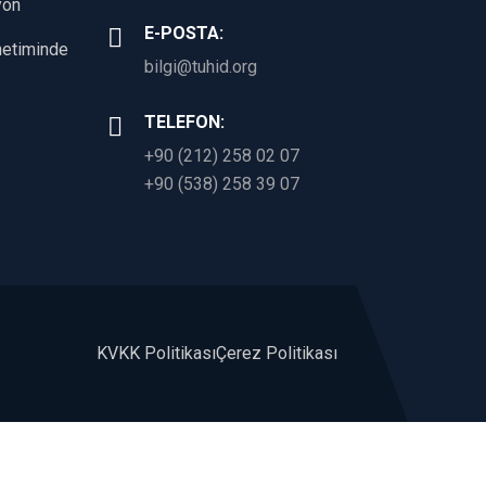
yon
E-POSTA:
önetiminde
bilgi@tuhid.org
TELEFON:
+90 (212) 258 02 07
+90 (538) 258 39 07
KVKK Politikası
Çerez Politikası