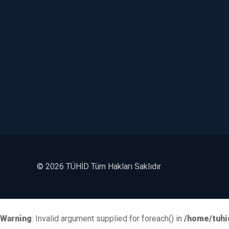
©
2026 TÜHİD Tüm Hakları Saklıdır
Warning
: Invalid argument supplied for foreach() in
/home/tuhi