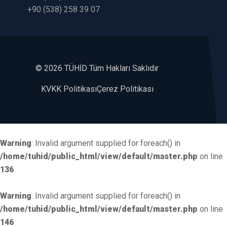
+90 (538) 258 39 07
©
2026 TÜHİD Tüm Hakları Saklıdır
KVKK Politikası
Çerez Politikası
Warning
: Invalid argument supplied for foreach() in
/home/tuhid/public_html/view/default/master.php
on line
136
Warning
: Invalid argument supplied for foreach() in
/home/tuhid/public_html/view/default/master.php
on line
146