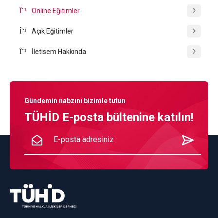
Online Eğitimler
Açık Eğitimler
İletisem Hakkında
Gündemin nabzını bizimle tutun
TÜHİD E-posta bültenine katılın!