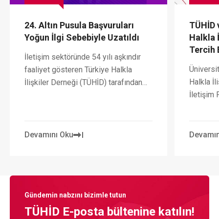
24. Altın Pusula Başvuruları
TÜHİD 
Yoğun İlgi Sebebiyle Uzatıldı
Halkla 
Tercih 
İletişim sektöründe 54 yılı aşkındır
Üniversi
faaliyet gösteren Türkiye Halkla
Halkla İl
İlişkiler Derneği (TÜHİD) tarafından
İletişim
bu yıl 24.’sü gerçekleştirilecek, iş
(İLDEK), 
dünyası, sivil toplum kuruluşları, kamu
şekillend
kuruluşları, akademisyenler ve genç
bölümler
iletişimcilerin heyecanla beklediği
Devamını Oku
Devamın
ediyor.
Altın Pusula Türkiye Halkla İlişkiler
Ödülleri’ne başvurular yoğun ilgi
sebebiyle 28 Ağustos 2026 tarihine
uzatıldı.
Gündemin nabzını bizimle tutun
TÜHİD E-posta bültenine katılın!