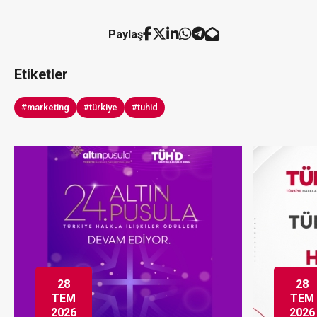
Paylaş
Etiketler
#marketing
#türkiye
#tuhid
28
28
TEM
TEM
2026
2026