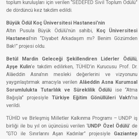
toplum kuruluşları için verilen “SEDEFED Sivil Toplum Ödülü”
de dördüncü kez takdim edildi.
Büyük Ödül Koç Üniversitesi Hastanesi’nin
Altın Pusula Büyük Ödülü’nün sahibi,
Koç Üniversitesi
Hastanesi
’nin “Diyabet Arkadaşım mı? Benim Gözümden
Bak!” projesi oldu.
Betûl Mardin Geleceği Şekillendiren Liderler Ödülü
,
Ayşe Kulin
’e takdim edilirken, TÜHİD’in Kurucusu Prof. Dr.
Alâeddin Asna’nın mesleki değerlerini ve vizyonunu
yaygınlaştırmak amacıyla verilen
Alâeddin Asna Kurumsal
Sorumlulukta Tutarlılık ve Süreklilik Ödülü
ise “Atma
Bağışla” projesiyle
Türkiye Eğitim Gönüllüleri Vakfı’
na
verildi.
TÜHİD ve Birleşmiş Milletler Kalkınma Programı – UNDP iş
birliği ile bu yıl on üçüncüsü verilen ‘
UNDP Özel Ödülü
’ de
“GTO ile Sınırlarını Aşan Kadınlar” projesiyle
Gaziantep