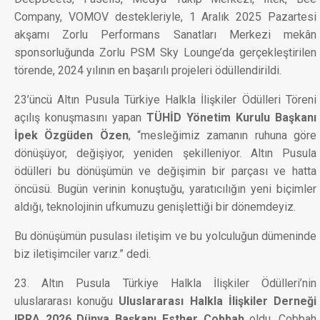
Company, VOMOV destekleriyle, 1 Aralık 2025 Pazartesi
akşamı Zorlu Performans Sanatları Merkezi mekân
sponsorluğunda Zorlu PSM Sky Lounge’da gerçekleştirilen
törende, 2024 yılının en başarılı projeleri ödüllendirildi.
23’üncü Altın Pusula Türkiye Halkla İlişkiler Ödülleri Töreni
açılış konuşmasını yapan
TÜHİD Yönetim Kurulu Başkanı
İpek Özgüden Özen
, “mesleğimiz zamanın ruhuna göre
dönüşüyor, değişiyor, yeniden şekilleniyor. Altın Pusula
ödülleri bu dönüşümün ve değişimin bir parçası ve hatta
öncüsü. Bugün verinin konuştuğu, yaratıcılığın yeni biçimler
aldığı, teknolojinin ufkumuzu genişlettiği bir dönemdeyiz.
Bu dönüşümün pusulası iletişim ve bu yolculuğun dümeninde
biz iletişimciler varız.” dedi.
23. Altın Pusula Türkiye Halkla İlişkiler Ödülleri’nin
uluslararası konuğu
Uluslararası Halkla İlişkiler Derneği
IPRA 2026 Dünya Başkanı Esther Cobbah
oldu. Cobbah