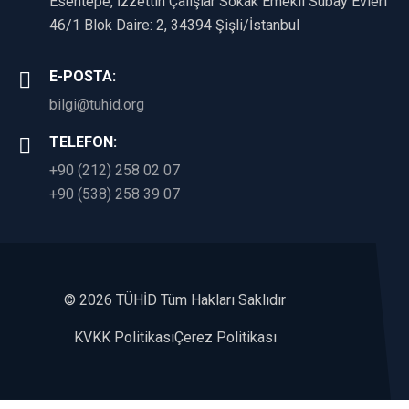
Esentepe, İzzettin Çalışlar Sokak Emekli Subay Evleri
46/1 Blok Daire: 2, 34394 Şişli/İstanbul
E-POSTA:
bilgi@tuhid.org
TELEFON:
+90 (212) 258 02 07
+90 (538) 258 39 07
©
2026 TÜHİD Tüm Hakları Saklıdır
KVKK Politikası
Çerez Politikası