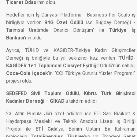
Ticaret Odası
’nın oldu.
Hedefler için İş Dünyası Platformu - Business For Goals iş
birliğiyle verilen
B4G Özel Ödülü
ise Buğday Derneği -
Tarımsal Üretimde Onarıcı Dönüşüm” ile
Türkiye İş
Bankası
’nın oldu.
Ayrıca, TÜHİD ve KAGİDER-Türkiye Kadın Girişimciler
Derneği iş birliğiyle bu yıl sekizinci kez verilen
‘TÜHİD-
KAGİDER 1e1 Toplumsal Cinsiyet Eşitliği’
Ödülü’nün sahibi,
Coca-Cola İçecek
’in “CCI Türkiye Gururlu Yüzler Programı”
projesi oldu.
SEDEFED Sivil Toplum Ödülü
,
Kıbrıs Türk Girişimci
Kadınlar Derneği – GİKAD
’a takdim edildi.
23. Altın Pusula Jüri özel ödülleri ise ETi Sarı Bisiklet &
Haydarpaşa Mesleki ve Teknik Anadolu Lisesi İş Birliği
Projesi ile
ETİ Gıda
’ya, Benim Ustam Bir Kahraman
projesiyle
TotalEnergies Türkiye
’ye ve Trendyol Sanat