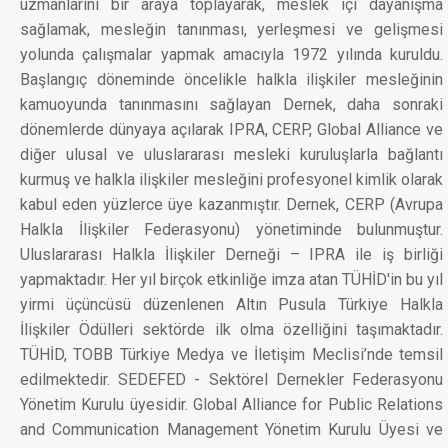
uzmanlarını bir araya toplayarak, meslek içi dayanışma
sağlamak, mesleğin tanınması, yerleşmesi ve gelişmesi
yolunda çalışmalar yapmak amacıyla 1972 yılında kuruldu.
Başlangıç döneminde öncelikle halkla ilişkiler mesleğinin
kamuoyunda tanınmasını sağlayan Dernek, daha sonraki
dönemlerde dünyaya açılarak IPRA, CERP, Global Alliance ve
diğer ulusal ve uluslararası mesleki kuruluşlarla bağlantı
kurmuş ve halkla ilişkiler mesleğini profesyonel kimlik olarak
kabul eden yüzlerce üye kazanmıştır. Dernek, CERP (Avrupa
Halkla İlişkiler Federasyonu) yönetiminde bulunmuştur.
Uluslararası Halkla İlişkiler Derneği – IPRA ile iş birliği
yapmaktadır. Her yıl birçok etkinliğe imza atan TÜHİD'in bu yıl
yirmi üçüncüsü düzenlenen Altın Pusula Türkiye Halkla
İlişkiler Ödülleri sektörde ilk olma özelliğini taşımaktadır.
TÜHİD, TOBB Türkiye Medya ve İletişim Meclisi’nde temsil
edilmektedir. SEDEFED - Sektörel Dernekler Federasyonu
Yönetim Kurulu üyesidir. Global Alliance for Public Relations
and Communication Management Yönetim Kurulu Üyesi ve