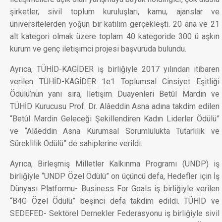
şirketler, sivil toplum kuruluşları, kamu, ajanslar ve
üniversitelerden yoğun bir katılım gerçekleşti. 20 ana ve 21
alt kategori olmak üzere toplam 40 kategoride 300 ü aşkın
kurum ve genç iletişimci projesi başvuruda bulundu.
Ayrıca, TÜHİD-KAGİDER iş birliğiyle 2017 yılından itibaren
verilen TÜHİD-KAGİDER 1e1 Toplumsal Cinsiyet Eşitliği
Ödülü’nün yanı sıra, İletişim Duayenleri Betûl Mardin ve
TÜHİD Kurucusu Prof. Dr. Alâeddin Asna adına takdim edilen
“Betûl Mardin Geleceği Şekillendiren Kadın Liderler Ödülü”
ve “Alâeddin Asna Kurumsal Sorumlulukta Tutarlılık ve
Süreklilik Ödülü” de sahiplerine verildi.
Ayrıca, Birleşmiş Milletler Kalkınma Programı (UNDP) iş
birliğiyle “UNDP Özel Ödülü” on üçüncü defa, Hedefler için İş
Dünyası Platformu- Business For Goals iş birliğiyle verilen
“B4G Özel Ödülü” beşinci defa takdim edildi. TÜHİD ve
SEDEFED- Sektörel Dernekler Federasyonu iş birliğiyle sivil