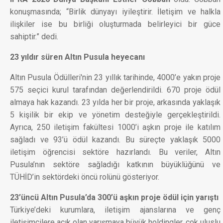
konuşmasında; “Birlik dünyayı iyileştirir. İletişim ve halkla
ilişkiler ise bu birliği oluşturmada belirleyici bir güce
sahiptir.” dedi.
23 yıldır süren Altın Pusula heyecanı
Altın Pusula Ödülleri'nin 23 yıllık tarihinde, 4000’e yakın proje
575 seçici kurul tarafından değerlendirildi. 670 proje ödül
almaya hak kazandı. 23 yılda her bir proje, arkasında yaklaşık
5 kişilik bir ekip ve yönetim desteğiyle gerçekleştirildi.
Ayrıca, 250 iletişim fakültesi 1000’i aşkın proje ile katılım
sağladı ve 93’ü ödül kazandı. Bu süreçte yaklaşık 5000
iletişim öğrencisi sektöre hazırlandı. Bu veriler, Altın
Pusula’nın sektöre sağladığı katkının büyüklüğünü ve
TÜHİD’in sektördeki öncü rolünü gösteriyor.
23’üncü Altın Pusula’da 300’ü aşkın proje ödül için yarıştı
Türkiye’deki kurumlara, iletişim ajanslarına ve genç
iletişimcilere açık olan yarışmaya büyük holdingler, çok uluslu